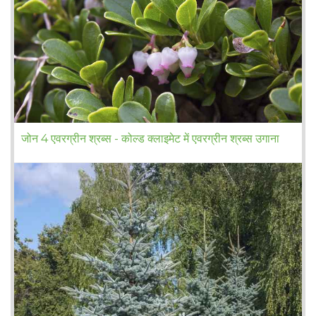
जोन 4 एवरग्रीन श्रब्स - कोल्ड क्लाइमेट में एवरग्रीन श्रब्स उगाना